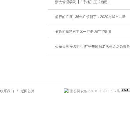
浙大管理学院【广宇楼】正式启用！
前行的广度 | 36年广筑新宇，2020与城市共新
省政协葛慧君主席一行走访广宇集团
心系长者 宇爱同行|广宇集团敬老庆生会点亮暖
联系我们
/
返回首页
浙公网安备 33010202000687号