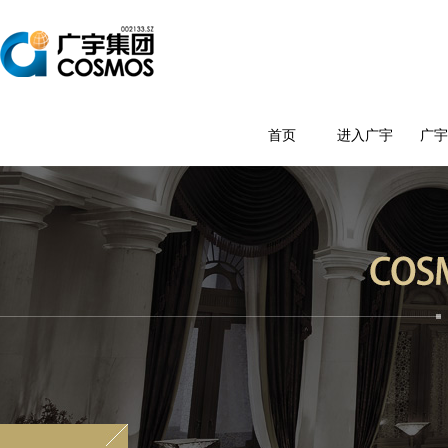
董事长寄语
集团新闻
热销楼盘
投资者
首页
进入广宇
广
关于我们
项目新闻
待售楼盘
发展历程
媒体报道
精典筑品
集团荣誉