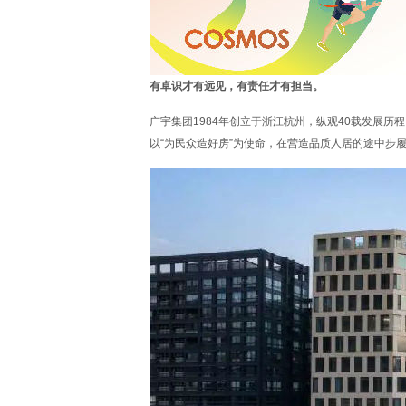
有卓识才有远见，有责任才有担当。
广宇集团1984年创立于浙江杭州，纵观40载发展历
以“为民众造好房”为使命，在营造品质人居的途中步