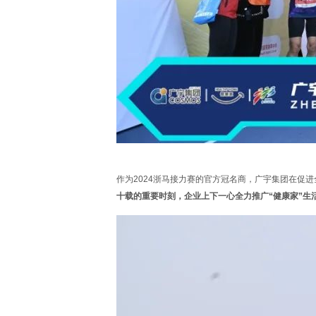
作为2024浙马接力赛的官方冠名商，广宇集团在促
十载的重要时刻，企业上下一心全力推广“健康家”生