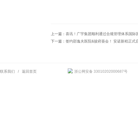
上一篇：
喜讯！广宇集团顺利通过合规管理体系国际
下一篇：
签约邵逸夫医院&骏府葵会！ 安诺新程正式
联系我们
/
返回首页
浙公网安备 33010202000687号