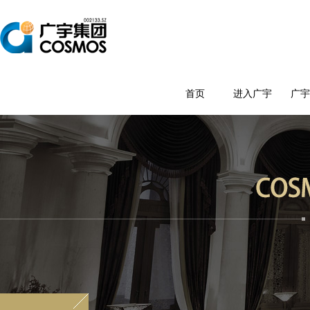
董事长寄语
集团新闻
热销楼盘
投资者
首页
进入广宇
广
关于我们
项目新闻
待售楼盘
发展历程
媒体报道
精典筑品
集团荣誉