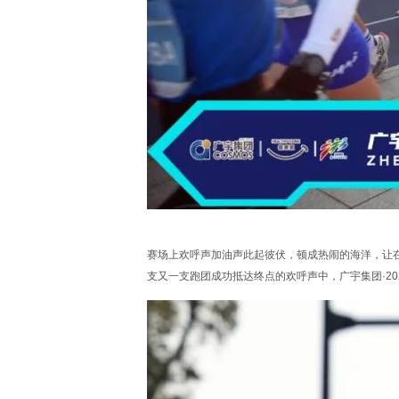
赛场上欢呼声加油声此起彼伏，顿成热闹的海洋，让在
支又一支跑团成功抵达终点的欢呼声中，广宇集团·20